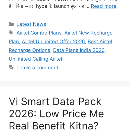
है। बिना ज्यादा hype के launch हुआ यह …
Read more
Categories
Latest News
Tags
Airtel Combo Plans
,
Airtel New Recharge
Plan
,
Airtel Unlimited Offer 2026
,
Best Airtel
Recharge Options
,
Data Plans India 2026
,
Unlimited Calling Airtel
Leave a comment
Vi Smart Data Pack
2026: Low Price Me
Real Benefit Kitna?