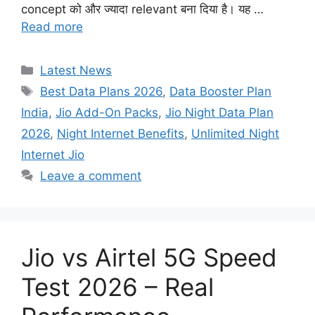
concept को और ज्यादा relevant बना दिया है। यह …
Read more
Categories
Latest News
Tags
Best Data Plans 2026
,
Data Booster Plan
India
,
Jio Add-On Packs
,
Jio Night Data Plan
2026
,
Night Internet Benefits
,
Unlimited Night
Internet Jio
Leave a comment
Jio vs Airtel 5G Speed
Test 2026 – Real