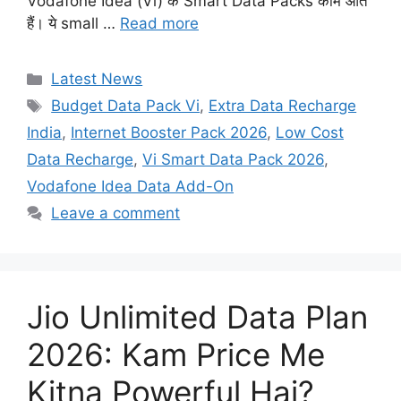
Vodafone Idea (Vi) के Smart Data Packs काम आते
हैं। ये small …
Read more
Categories
Latest News
Tags
Budget Data Pack Vi
,
Extra Data Recharge
India
,
Internet Booster Pack 2026
,
Low Cost
Data Recharge
,
Vi Smart Data Pack 2026
,
Vodafone Idea Data Add-On
Leave a comment
Jio Unlimited Data Plan
2026: Kam Price Me
Kitna Powerful Hai?