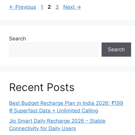
Page
Page
Page
←
Previous
1
2
3
Next
→
Search
Search
Recent Posts
Best Budget Recharge Plan in India 2026: ₹199
से Superfast Data + Unlimited Calling
Jio Smart Daily Recharge 2026 – Stable
Connectivity for Daily Users