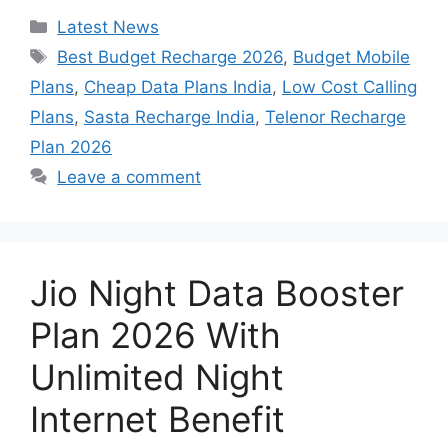
Categories
Latest News
Tags
Best Budget Recharge 2026
,
Budget Mobile
Plans
,
Cheap Data Plans India
,
Low Cost Calling
Plans
,
Sasta Recharge India
,
Telenor Recharge
Plan 2026
Leave a comment
Jio Night Data Booster
Plan 2026 With
Unlimited Night
Internet Benefit