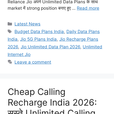
Reliance Jio अपने Unlimited Data Plans के साथ
market में strong position बनाए हुए …
Read more
Categories
Latest News
Tags
Budget Data Plans India
,
Daily Data Plans
India
,
Jio 5G Plans India
,
Jio Recharge Plans
2026
,
Jio Unlimited Data Plan 2026
,
Unlimited
Internet Jio
Leave a comment
Cheap Calling
Recharge India 2026:
सस्ते Unlimited Calling