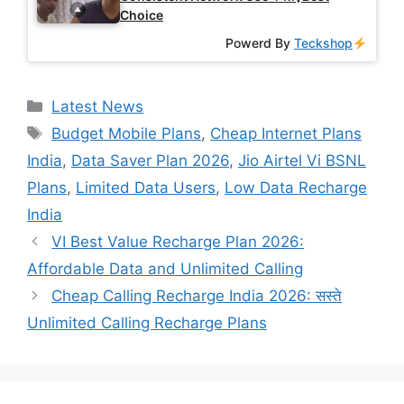
Choice
Powerd By
Teckshop
Categories
Latest News
Tags
Budget Mobile Plans
,
Cheap Internet Plans
India
,
Data Saver Plan 2026
,
Jio Airtel Vi BSNL
Plans
,
Limited Data Users
,
Low Data Recharge
India
VI Best Value Recharge Plan 2026:
Affordable Data and Unlimited Calling
Cheap Calling Recharge India 2026: सस्ते
Unlimited Calling Recharge Plans