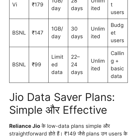
1GB/
28
Unlim
Vi
₹179
t
day
days
ited
users
Budg
1GB/
30
Unlim
BSNL
₹147
et
day
days
ited
users
Callin
Limit
22–
Unlim
g +
BSNL
₹99
ed
24
ited
basic
data
days
data
Jio Data Saver Plans:
Simple और Effective
Reliance Jio
के low-data plans simple और
straightforward होते हैं। ₹149 जैसे plans उन users के