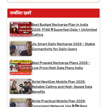
सम्बंधित ख़बरें
Best Budget Recharge Plan in India
2026: ₹199 से Superfast Data + Unlimited
Calling
Jio Smart Daily Recharge 2026 – Stable
Connectivity for Daily Users
Best Prepaid Recharge Plans 2026 –
Low Price High Data Plans India
Airtel NextGen Mobile Plan 2026:
Reliable Calling and High-Speed Data
Benefits
Airtel Practical Mobile Plan 2026:
Consistent Network Use के लिए Best