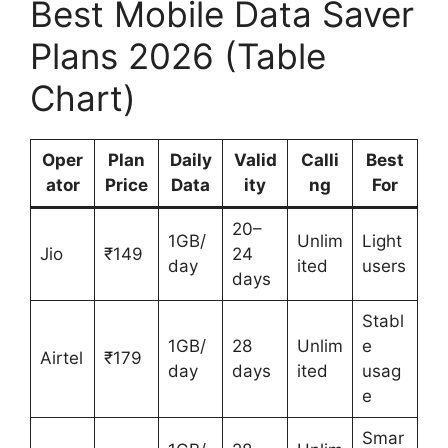
Best Mobile Data Saver
Plans 2026 (Table
Chart)
Oper
Plan
Daily
Valid
Calli
Best
ator
Price
Data
ity
ng
For
20–
1GB/
Unlim
Light
Jio
₹149
24
day
ited
users
days
Stabl
1GB/
28
Unlim
e
Airtel
₹179
day
days
ited
usag
e
Smar