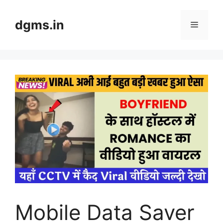
Skip
to
dgms.in
Menu
content
Mobile Data Saver