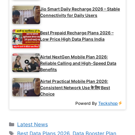
Jio Smart Daily Recharge 2026 – Stable
Connectivity for Daily Users
Best Prepaid Recharge Plans 2026 –
Low Price High Data Plans India
Airtel NextGen Mobile Plan 2026:
Reliable Calling and High-Speed Data
Benefits
Airtel Practical Mobile Plan 2026:
Consistent Network Use के लिए Best
Choice
Powerd By
Teckshop
Categories
Latest News
Tags
Best Data Plans 2026
,
Data Booster Plan