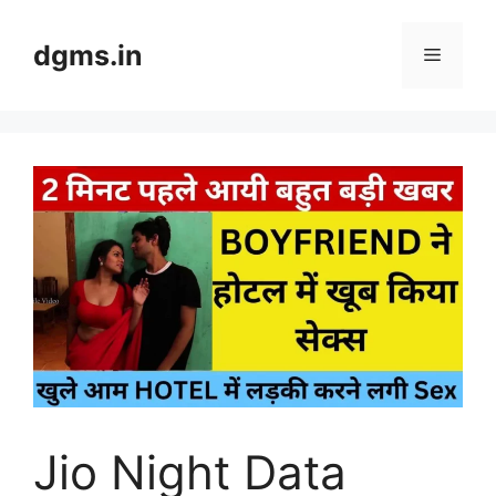
Skip
to
dgms.in
Menu
content
Jio Night Data