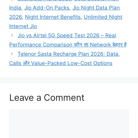
India
,
Jio Add-On Packs
,
Jio Night Data Plan
2026
,
Night Internet Benefits
,
Unlimited Night
Internet Jio
Jio vs Airtel 5G Speed Test 2026 – Real
Performance Comparison कौन सा Network बेहतर है
Telenor Sasta Recharge Plan 2026: Data,
Calls और Value-Packed Low-Cost Options
Leave a Comment
Comment