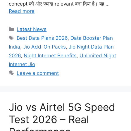
concept को और ज्यादा relevant बना दिया है। यह …
Read more
Categories
Latest News
Tags
Best Data Plans 2026
,
Data Booster Plan
India
,
Jio Add-On Packs
,
Jio Night Data Plan
2026
,
Night Internet Benefits
,
Unlimited Night
Internet Jio
Leave a comment
Jio vs Airtel 5G Speed
Test 2026 – Real