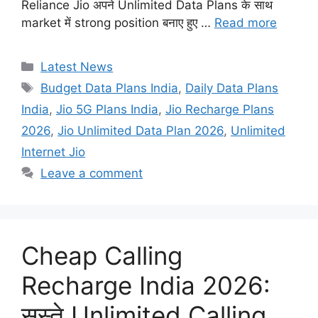
Reliance Jio अपने Unlimited Data Plans के साथ
market में strong position बनाए हुए …
Read more
Categories
Latest News
Tags
Budget Data Plans India
,
Daily Data Plans
India
,
Jio 5G Plans India
,
Jio Recharge Plans
2026
,
Jio Unlimited Data Plan 2026
,
Unlimited
Internet Jio
Leave a comment
Cheap Calling
Recharge India 2026:
सस्ते Unlimited Calling