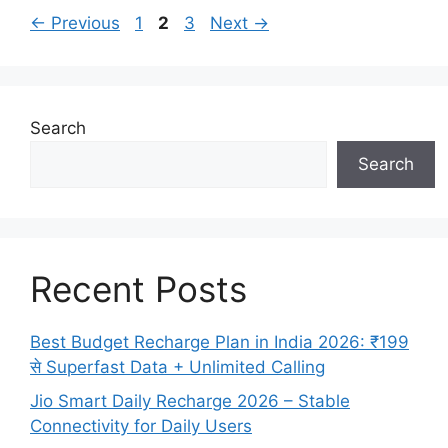
Page
Page
Page
←
Previous
1
2
3
Next
→
Search
Search
Recent Posts
Best Budget Recharge Plan in India 2026: ₹199
से Superfast Data + Unlimited Calling
Jio Smart Daily Recharge 2026 – Stable
Connectivity for Daily Users