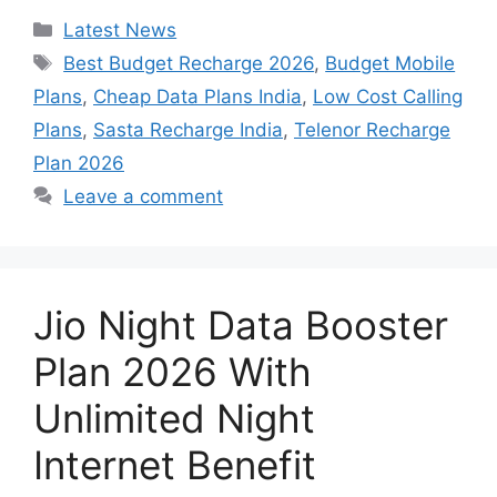
Categories
Latest News
Tags
Best Budget Recharge 2026
,
Budget Mobile
Plans
,
Cheap Data Plans India
,
Low Cost Calling
Plans
,
Sasta Recharge India
,
Telenor Recharge
Plan 2026
Leave a comment
Jio Night Data Booster
Plan 2026 With
Unlimited Night
Internet Benefit