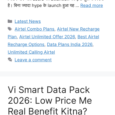
है। बिना ज्यादा hype के launch हुआ यह …
Read more
Categories
Latest News
Tags
Airtel Combo Plans
,
Airtel New Recharge
Plan
,
Airtel Unlimited Offer 2026
,
Best Airtel
Recharge Options
,
Data Plans India 2026
,
Unlimited Calling Airtel
Leave a comment
Vi Smart Data Pack
2026: Low Price Me
Real Benefit Kitna?