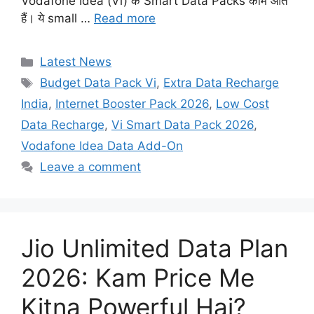
Vodafone Idea (Vi) के Smart Data Packs काम आते
हैं। ये small …
Read more
Categories
Latest News
Tags
Budget Data Pack Vi
,
Extra Data Recharge
India
,
Internet Booster Pack 2026
,
Low Cost
Data Recharge
,
Vi Smart Data Pack 2026
,
Vodafone Idea Data Add-On
Leave a comment
Jio Unlimited Data Plan
2026: Kam Price Me
Kitna Powerful Hai?